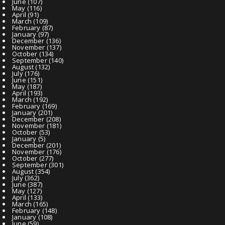
June
(107)
May
(116)
April
(91)
March
(109)
February
(87)
January
(97)
December
(136)
November
(137)
October
(134)
September
(140)
August
(132)
July
(176)
June
(151)
May
(187)
April
(193)
March
(192)
February
(169)
January
(201)
December
(208)
November
(181)
October
(53)
January
(5)
December
(201)
November
(176)
October
(277)
September
(301)
August
(354)
July
(362)
June
(387)
May
(127)
April
(133)
March
(165)
February
(148)
January
(108)
June
(59)