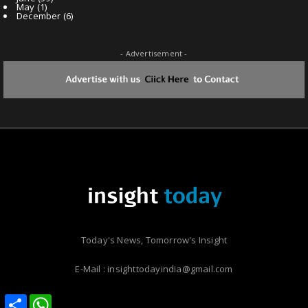
May
(1)
December
(6)
- Advertisement -
Today's News, Tomorrow's Insight
E-Mail : insighttodayindia@gmail.com
Share
Share
WhatsApp
WhatsApp