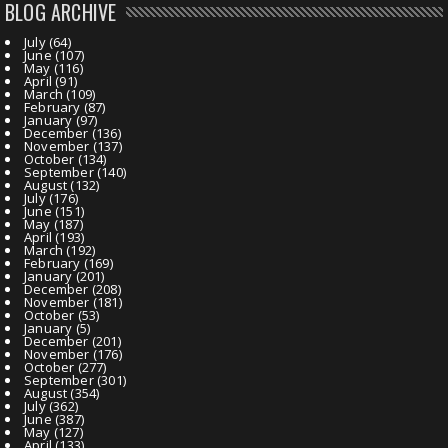
BLOG ARCHIVE
July
(64)
June
(107)
May
(116)
April
(91)
March
(109)
February
(87)
January
(97)
December
(136)
November
(137)
October
(134)
September
(140)
August
(132)
July
(176)
June
(151)
May
(187)
April
(193)
March
(192)
February
(169)
January
(201)
December
(208)
November
(181)
October
(53)
January
(5)
December
(201)
November
(176)
October
(277)
September
(301)
August
(354)
July
(362)
June
(387)
May
(127)
April
(133)