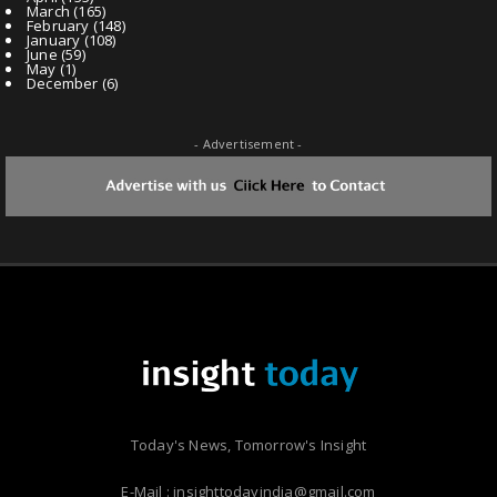
March
(165)
February
(148)
January
(108)
June
(59)
May
(1)
December
(6)
- Advertisement -
Today's News, Tomorrow's Insight
E-Mail : insighttodayindia@gmail.com