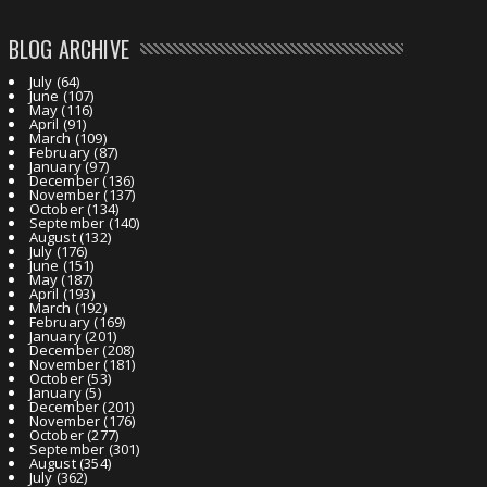
BLOG ARCHIVE
July
(64)
June
(107)
May
(116)
April
(91)
March
(109)
February
(87)
January
(97)
December
(136)
November
(137)
October
(134)
September
(140)
August
(132)
July
(176)
June
(151)
May
(187)
April
(193)
March
(192)
February
(169)
January
(201)
December
(208)
November
(181)
October
(53)
January
(5)
December
(201)
November
(176)
October
(277)
September
(301)
August
(354)
July
(362)