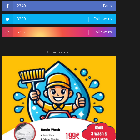
2340
Fans
3290
Followers
5212
Followers
- Advertisement -