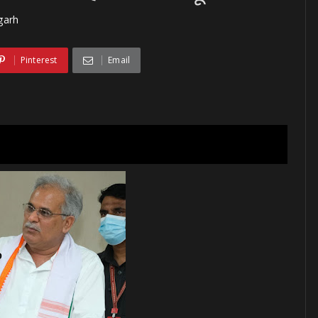
garh
Pinterest
Email