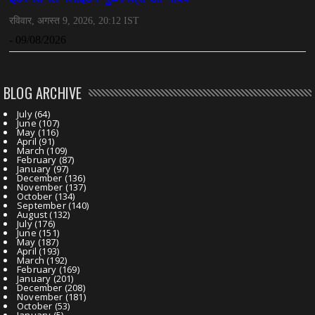
BLOG ARCHIVE
July
(64)
June
(107)
May
(116)
April
(91)
March
(109)
February
(87)
January
(97)
December
(136)
November
(137)
October
(134)
September
(140)
August
(132)
July
(176)
June
(151)
May
(187)
April
(193)
March
(192)
February
(169)
January
(201)
December
(208)
November
(181)
October
(53)
January
(5)