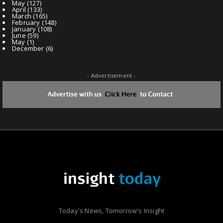
May
(127)
April
(133)
March
(165)
February
(148)
January
(108)
June
(59)
May
(1)
December
(6)
- Advertisement -
Today's News, Tomorrow's Insight