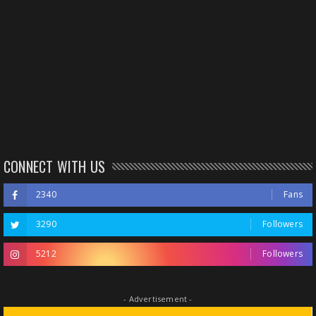
CONNECT WITH US
2340
Fans
3290
Followers
5212
Followers
- Advertisement -