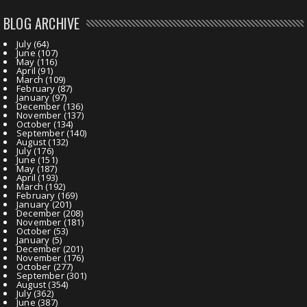
BLOG ARCHIVE
July
(64)
June
(107)
May
(116)
April
(91)
March
(109)
February
(87)
January
(97)
December
(136)
November
(137)
October
(134)
September
(140)
August
(132)
July
(176)
June
(151)
May
(187)
April
(193)
March
(192)
February
(169)
January
(201)
December
(208)
November
(181)
October
(53)
January
(5)
December
(201)
November
(176)
October
(277)
September
(301)
August
(354)
July
(362)
June
(387)