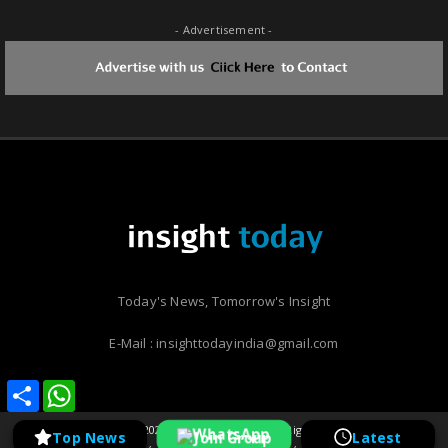
- Advertisement -
Today's News, Tomorrow's Insight
E-Mail : insighttodayindia@gmail.com
Share
Share
WhatsApp
WhatsApp
Copyright ©
2026 | Insight Today | All Rights Reserved
Join Group
Top News
Latest