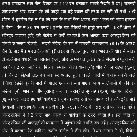
भारत चायकाल तक तीन विकेट पर 112 रन बनाकर अच्छी स्थिति में था। यशस्वी
जायसवाल और ऋषभ पंत की जोड़ी एक बड़े स्कोर की तरफ बढ़ रही थी तभी 59वें
ओवर में ट्रेविस हैड ने पंत को मार्श के हाथों कैच आउट करा भारत को चौथा झटका
दे दिया। पंत ने 30 रन बनाए। इसके बाद विकेटों की झड़ी लग गयी। 63वें ओवर में
रविन्द्र जडेजा (दो) को बोलैंड ने कैरी के हाथों कैच आउट करा ऑस्ट्रेलिया को
पांचवी सफलता दिलाई। सातवें विकेट के रुप में यशस्वी जायसवाल (84) के आउट
होने के बाद मैच भारत के हाथों पूरी तरह से निकल चुका था। भारत की ओर से मात्र
दो बल्लेबाज यशस्वी जायसवाल (84) और ऋषभ पंत (30) दहाई संख्या में पहुंच सके
जबकि 12 रन अतिरिक्त मिले। कप्तान रोहित शर्मा (नौ) और केएल राहुल (शून्य)
एवं विराट कोहली 05 रन बनाकर आउट हुए। पहली पारी में शतक बनाने वाले
नीतीश रेड्डी दूसरी पारी में मात्र एक रन बना पाए। अन्य बल्लेबाजों में रविन्द्र
जडेजा (दो) आकाश दीप (सात) कप्तान जसप्रीत बुमराह (शून्य) मोहम्मद सिराज
(शून्य) पर आउट हुए वहीं वाशिंगटन सुंदर (पांच) रनों पर नाबाद रहे। ऑस्ट्रेलियाई
गेंदबाजी आक्रमण के आगे भारतीय टीम 79.1 ओवर में 155 रनों पर सिमट गई।
ऑस्ट्रेलिया ने 12 साल बाद भारत से बॉक्सिंग डे टेस्ट जीता है। इस जीत से
ऑस्ट्रेलिया की डब्ल्यूटीसी फाइनल में पहुंचने की उम्मीदें बढ़ गई। ऑस्ट्रेलिया की
ओर से कप्तान पैट कमिंस, स्कॉट बोलैंड ने तीन-तीन, नेथन लायन ने दो, मिचेल