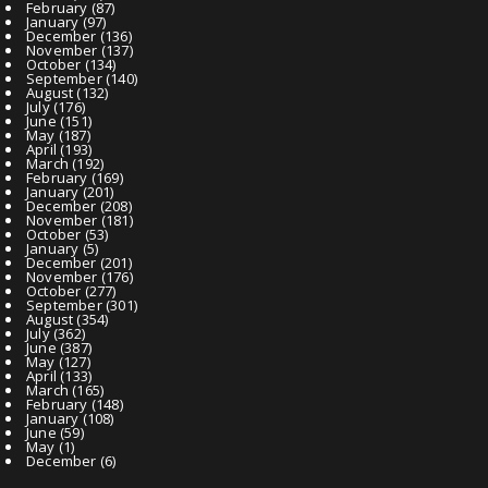
February
(87)
January
(97)
December
(136)
November
(137)
October
(134)
September
(140)
August
(132)
July
(176)
June
(151)
May
(187)
April
(193)
March
(192)
February
(169)
January
(201)
December
(208)
November
(181)
October
(53)
January
(5)
December
(201)
November
(176)
October
(277)
September
(301)
August
(354)
July
(362)
June
(387)
May
(127)
April
(133)
March
(165)
February
(148)
January
(108)
June
(59)
May
(1)
December
(6)