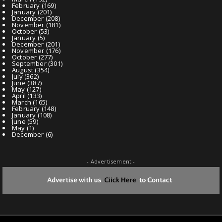
February
(169)
January
(201)
December
(208)
November
(181)
October
(53)
January
(5)
December
(201)
November
(176)
October
(277)
September
(301)
August
(354)
July
(362)
June
(387)
May
(127)
April
(133)
March
(165)
February
(148)
January
(108)
June
(59)
May
(1)
December
(6)
- Advertisement -