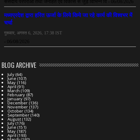
BLOG ARCHIVE
July
(64)
June
(107)
May
(116)
April
(91)
March
(109)
February
(87)
January
(97)
December
(136)
November
(137)
October
(134)
September
(140)
August
(132)
July
(176)
June
(151)
May
(187)
April
(193)
March
(192)