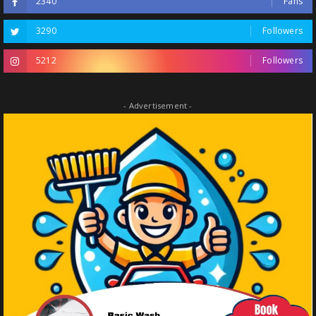
2340
Fans
3290
Followers
5212
Followers
- Advertisement -