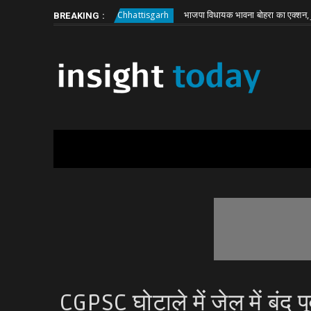
Friday, August 7
About
Write for Us
ली बड़ी वारदात
भाजपा विधायक भावना बोहरा का एक्शन, JE हटाने को
Chhattisgarh
BREAKING :
CGPSC घोटाले में जेल में बंद प