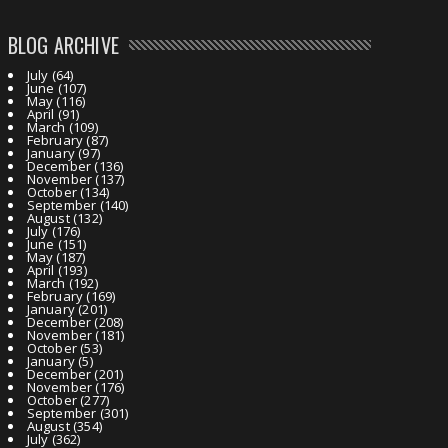
BLOG ARCHIVE
July
(64)
June
(107)
May
(116)
April
(91)
March
(109)
February
(87)
January
(97)
December
(136)
November
(137)
October
(134)
September
(140)
August
(132)
July
(176)
June
(151)
May
(187)
April
(193)
March
(192)
February
(169)
January
(201)
December
(208)
November
(181)
October
(53)
January
(5)
December
(201)
November
(176)
October
(277)
September
(301)
August
(354)
July
(362)