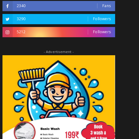
2340
Fans
3290
Followers
5212
Followers
- Advertisement -