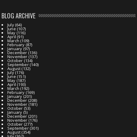
BLOG ARCHIVE
July
(64)
June
(107)
May
(116)
April
(91)
March
(109)
February
(87)
January
(97)
December
(136)
November
(137)
October
(134)
September
(140)
August
(132)
July
(176)
June
(151)
May
(187)
April
(193)
March
(192)
February
(169)
January
(201)
December
(208)
November
(181)
October
(53)
January
(5)
December
(201)
November
(176)
October
(277)
September
(301)
August
(354)
July
(362)