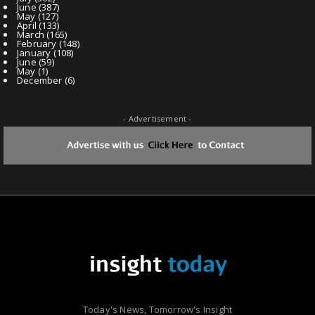
June
(387)
May
(127)
April
(133)
March
(165)
February
(148)
January
(108)
June
(59)
May
(1)
December
(6)
- Advertisement -
Today's News, Tomorrow's Insight