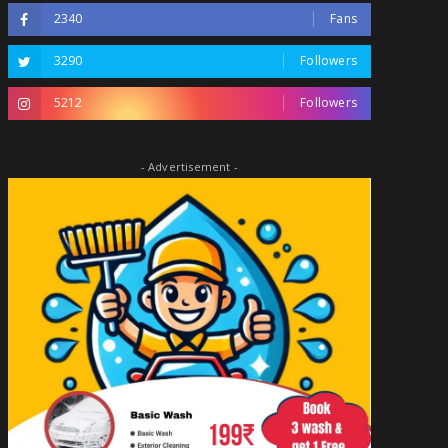
2340
Fans
3290
Followers
5212
Followers
- Advertisement -