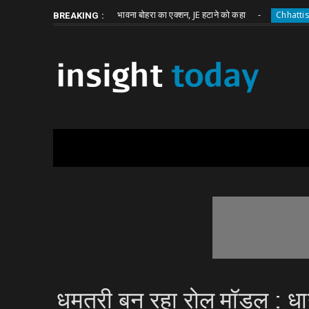
Friday, August 7
About
Write for Us
भाजपा विधायक भावना बोहरा का एक्शन, JE हटाने को कहा
garh
Chhattisgarh
BREAKING :
धमतरी बन रहा रोल मॉडल : ध