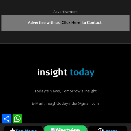
- Advertisement -
Today's News, Tomorrow's Insight
E-Mail : insighttodayindia@gmail.com
Share
Share
WhatsApp
WhatsApp
Copyright ©
2026 | Insight Today | All Rights Reserved
Join Group
Top News
Latest