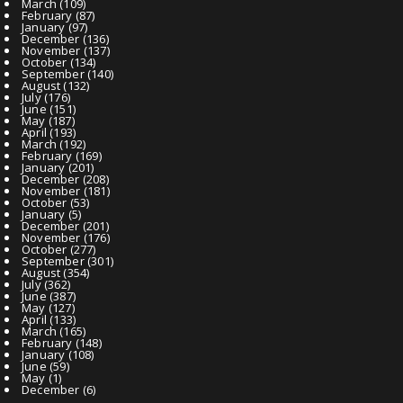
March
(109)
February
(87)
January
(97)
December
(136)
November
(137)
October
(134)
September
(140)
August
(132)
July
(176)
June
(151)
May
(187)
April
(193)
March
(192)
February
(169)
January
(201)
December
(208)
November
(181)
October
(53)
January
(5)
December
(201)
November
(176)
October
(277)
September
(301)
August
(354)
July
(362)
June
(387)
May
(127)
April
(133)
March
(165)
February
(148)
January
(108)
June
(59)
May
(1)
December
(6)