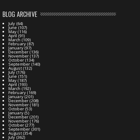
BLOG ARCHIVE
July
(64)
June
(107)
May
(116)
April
(91)
March
(109)
February
(87)
January
(97)
December
(136)
November
(137)
October
(134)
September
(140)
August
(132)
July
(176)
June
(151)
May
(187)
April
(193)
March
(192)
February
(169)
January
(201)
December
(208)
November
(181)
October
(53)
January
(5)
December
(201)
November
(176)
October
(277)
September
(301)
August
(354)
July
(362)