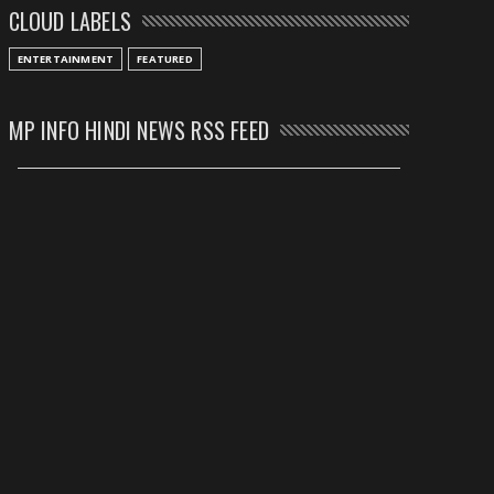
तीन साल से फरार रामगोपाल पर फिर शिकंजा, बेटे से पूछताछ
CLOUD LABELS
July 08, 2026
ENTERTAINMENT
FEATURED
CHHATTISGARH
अनुकंपा नियुक्ति में लापरवाही, हाई कोर्ट ने मांगा जवाब
MP INFO HINDI NEWS RSS FEED
July 08, 2026
CHHATTISGARH
महादेव ऐप केस में बड़ा एक्शन, सौरभ चंद्राकर हिरासत में
July 08, 2026
CHHATTISGARH
तीजन बाई को याद करेगा छत्तीसगढ़ का लोक कला जगत
July 07, 2026