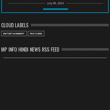
July 08, 2026
CHHATTISGARH
तीन साल से फरार रामगोपाल पर फिर शिकंजा, बेटे से पूछताछ
CLOUD LABELS
July 08, 2026
CHHATTISGARH
ENTERTAINMENT
FEATURED
अनुकंपा नियुक्ति में लापरवाही, हाई कोर्ट ने मांगा जवाब
July 08, 2026
MP INFO HINDI NEWS RSS FEED
CHHATTISGARH
महादेव ऐप केस में बड़ा एक्शन, सौरभ चंद्राकर हिरासत में
July 08, 2026
CHHATTISGARH
तीजन बाई को याद करेगा छत्तीसगढ़ का लोक कला जगत
July 07, 2026