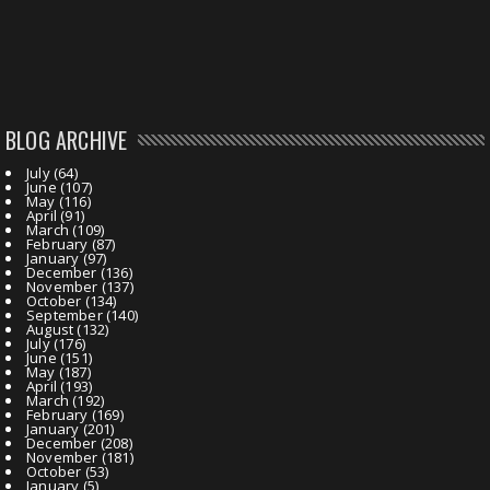
BLOG ARCHIVE
July
(64)
June
(107)
May
(116)
April
(91)
March
(109)
February
(87)
January
(97)
December
(136)
November
(137)
October
(134)
September
(140)
August
(132)
July
(176)
June
(151)
May
(187)
April
(193)
March
(192)
February
(169)
January
(201)
December
(208)
November
(181)
October
(53)
January
(5)