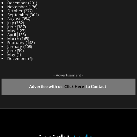
December
(201)
November
(176)
October
(277)
September
(301)
August
(354)
July
(362)
June
(387)
May
(127)
April
(133)
March
(165)
February
(148)
January
(108)
June
(59)
May
(1)
December
(6)
- Advertisement -