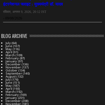
BLOG ARCHIVE
July
(64)
June
(107)
May
(116)
April
(91)
March
(109)
February
(87)
January
(97)
December
(136)
November
(137)
October
(134)
September
(140)
August
(132)
July
(176)
June
(151)
May
(187)
April
(193)
March
(192)
February
(169)
January
(201)
December
(208)
November
(181)