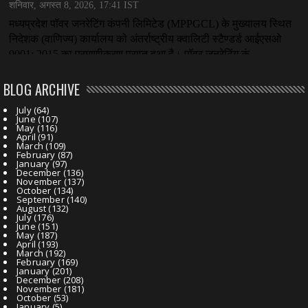
BLOG ARCHIVE
July
(64)
June
(107)
May
(116)
April
(91)
March
(109)
February
(87)
January
(97)
December
(136)
November
(137)
October
(134)
September
(140)
August
(132)
July
(176)
June
(151)
May
(187)
April
(193)
March
(192)
February
(169)
January
(201)
December
(208)
November
(181)
October
(53)
January
(5)