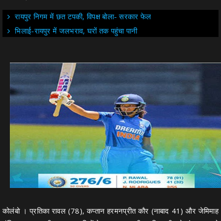
रायपुर निगम में छत टपकी, विपक्ष बोला- सरकार फेल
भिलाई-रायपुर में जलभराव, घरों तक पहुंचा पानी
कोलंबो । प्रतिका रावल (78), कप्तान हरमनप्रीत कौर (नाबाद 41) और जेमिमाह