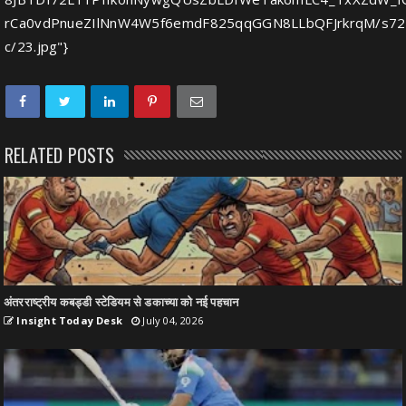
rCa0vdPnueZIlNnW4W5f6emdF825qqGGN8LLbQFJrkrqM/s72
c/23.jpg"}
RELATED POSTS
अंतरराष्ट्रीय कबड्डी स्टेडियम से डकाच्या को नई पहचान
Insight Today Desk
July 04, 2026