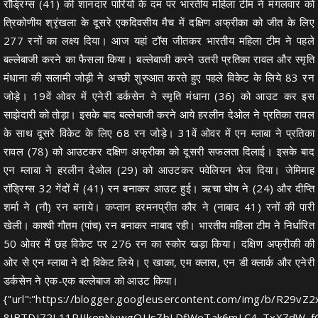
रॉड्रिग्स (41) की शानदार पारियों के दम पर भारतीय महिला टीम ने मंगलवार को
त्रिकोणीय श्रृंखला के दूसरे एकदिवसीय मैच में दक्षिण अफ्रीका को जीत के लिए
277 रनों का लक्ष्य दिया। आज यहां टॉस जीतकर भारतीय महिला टीम ने पहले
बल्लेबाजी करने का फैसला किया। बल्लेबाजी करने उतरी प्रतिका रावल और स्मृति
मंधाना की सलामी जोड़ी ने अच्छी शुरुआत करते हुए पहले विकेट के लिये 83 रन
जोड़े। 19वें ओवर में एनेरी डर्कसेन ने स्मृति मंधाना (36) को आउट कर इस
साझेदारी को तोड़ा। इसके बाद बल्लेबाजी करने आये हरलीन देओल ने प्रतिका रावल
के साथ दूसरे विकेट के लिए 68 रन जोड़े। 31वें ओवर में एन म्लाबा ने प्रतिका
रावल (78) को आउटकर दक्षिण अफ्रीका को दूसरी सफलता दिलाई। इसके बाद
एन म्लाबा ने हरलीन देओल (29) को आउटकर पवेलियन भेज दिया। जेमिमाह
रॉड्रिग्स 32 गेंदों में (41) रन बनाकर आउट हुई। ऋचा घोष ने (24) और दीप्ति
शर्मा ने (नौ) रन बनाये। कप्तान हरमनप्रीत कौर ने (नाबाद 41) रनों की पारी
खेली। काश्वी गौतम (पांच) रन बनाकर नाबाद रही। भारतीय महिला टीम ने निर्धारित
50 ओवर में छह विकेट पर 276 रन का स्कोर खड़ा किया। दक्षिण अफ्रीकी की
ओर से एन म्लाबा ने दो विकेट लिये। ए खाका, एम क्लास, एन डी क्लार्क और एनेरी
डर्कसेन ने एक-एक बल्लेबाज को आउट किया।
{"url":"https://blogger.googleusercontent.com/img/b
8JBTDI72L11PIIkonNywgQUsZbLDfWeTak6mLC4_TxXZdW_f