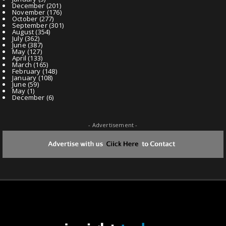
December
(201)
November
(176)
October
(277)
September
(301)
August
(354)
July
(362)
June
(387)
May
(127)
April
(133)
March
(165)
February
(148)
January
(108)
June
(59)
May
(1)
December
(6)
- Advertisement -