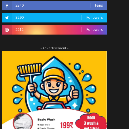
2340
Fans
3290
Followers
5212
Followers
- Advertisement -