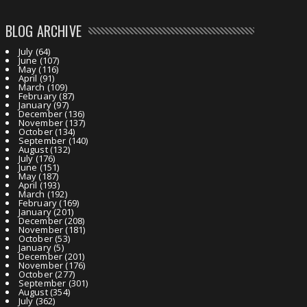
BLOG ARCHIVE
July
(64)
June
(107)
May
(116)
April
(91)
March
(109)
February
(87)
January
(97)
December
(136)
November
(137)
October
(134)
September
(140)
August
(132)
July
(176)
June
(151)
May
(187)
April
(193)
March
(192)
February
(169)
January
(201)
December
(208)
November
(181)
October
(53)
January
(5)
December
(201)
November
(176)
October
(277)
September
(301)
August
(354)
July
(362)