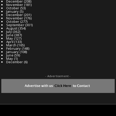
December
(208)
November
(181)
October
(53)
January
(5)
December
(201)
November
(176)
October
(277)
September
(301)
August
(354)
July
(362)
June
(387)
May
(127)
April
(133)
March
(165)
February
(148)
January
(108)
June
(59)
May
(1)
December
(6)
- Advertisement -