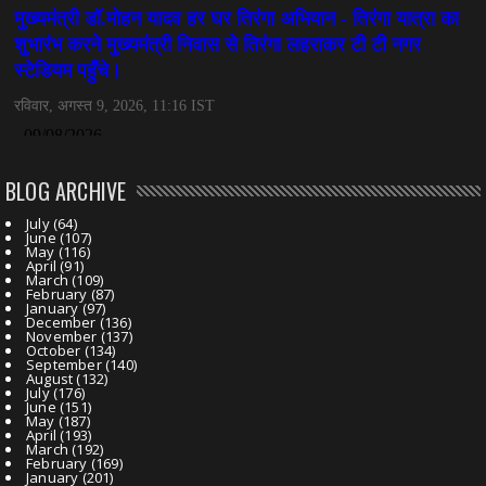
BLOG ARCHIVE
July
(64)
June
(107)
May
(116)
April
(91)
March
(109)
February
(87)
January
(97)
December
(136)
November
(137)
October
(134)
September
(140)
August
(132)
July
(176)
June
(151)
May
(187)
April
(193)
March
(192)
February
(169)
January
(201)