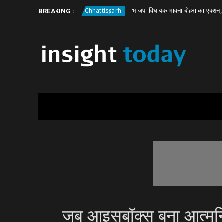
Friday, August 7
About
Write for Us
ली बड़ी वारदात
भाजपा विधायक भावना बोहरा का एक्शन, JE हटाने को
Chhattisgarh
BREAKING :
जब आइसबॉक्स बना आत्मनिर