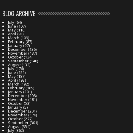
BLOG ARCHIVE
July
(64)
June
(107)
May
(116)
April
(91)
March
(109)
February
(87)
January
(97)
December
(136)
November
(137)
October
(134)
September
(140)
August
(132)
July
(176)
June
(151)
May
(187)
April
(193)
March
(192)
February
(169)
January
(201)
December
(208)
November
(181)
October
(53)
January
(5)
December
(201)
November
(176)
October
(277)
September
(301)
August
(354)
July
(362)