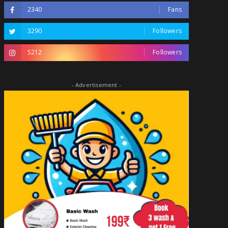
2340
Fans
3290
Followers
5212
Followers
- Advertisement -