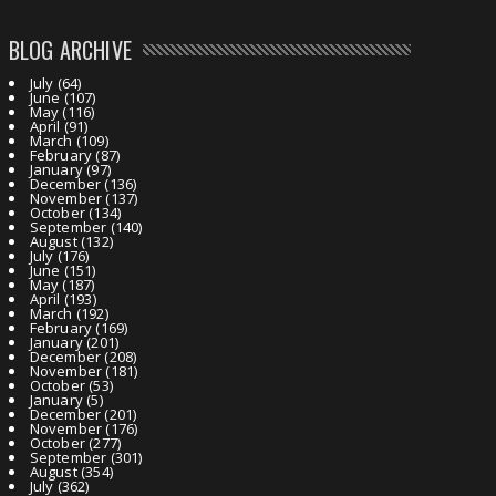
BLOG ARCHIVE
July
(64)
June
(107)
May
(116)
April
(91)
March
(109)
February
(87)
January
(97)
December
(136)
November
(137)
October
(134)
September
(140)
August
(132)
July
(176)
June
(151)
May
(187)
April
(193)
March
(192)
February
(169)
January
(201)
December
(208)
November
(181)
October
(53)
January
(5)
December
(201)
November
(176)
October
(277)
September
(301)
August
(354)
July
(362)