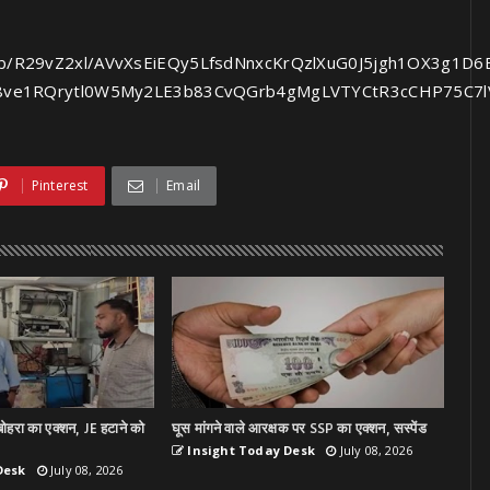
mg/b/R29vZ2xl/AVvXsEiEQy5LfsdNnxcKrQzlXuG0J5jgh1OX3g1D6E
58ve1RQrytl0W5My2LE3b83CvQGrb4gMgLVTYCtR3cCHP75C7
Pinterest
Email
ोहरा का एक्शन, JE हटाने को
घूस मांगने वाले आरक्षक पर SSP का एक्शन, सस्पेंड
Insight Today Desk
July 08, 2026
Desk
July 08, 2026