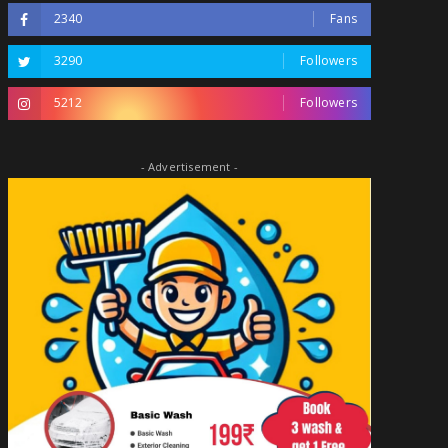
2340
Fans
3290
Followers
5212
Followers
- Advertisement -