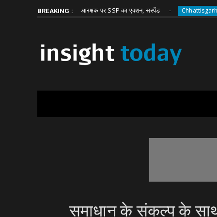
Thursday, August 6
About
Write for Us
घूस मांगने वाले आरक्षक पर SSP का एक्शन, सस्पेंड
बेटा-बहू क
h
Chhattisgarh
BREAKING :
समाधान के संकल्प के सा