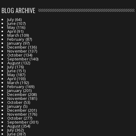
BLOG ARCHIVE
July
(64)
June
(107)
May
(116)
April
(91)
March
(109)
February
(87)
January
(97)
December
(136)
November
(137)
October
(134)
September
(140)
August
(132)
July
(176)
June
(151)
May
(187)
April
(193)
March
(192)
February
(169)
January
(201)
December
(208)
November
(181)
October
(53)
January
(5)
December
(201)
November
(176)
October
(277)
September
(301)
August
(354)
July
(362)
June
(387)