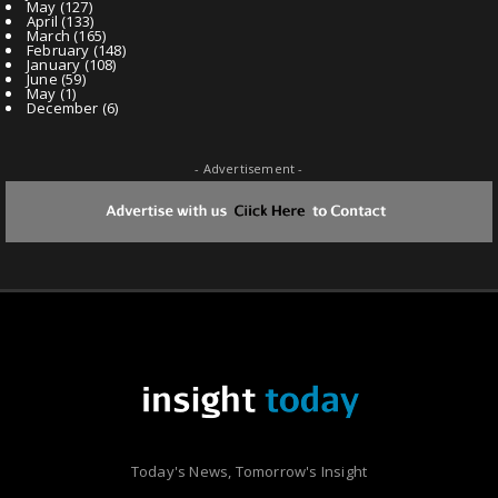
May
(127)
April
(133)
March
(165)
February
(148)
January
(108)
June
(59)
May
(1)
December
(6)
- Advertisement -
Today's News, Tomorrow's Insight