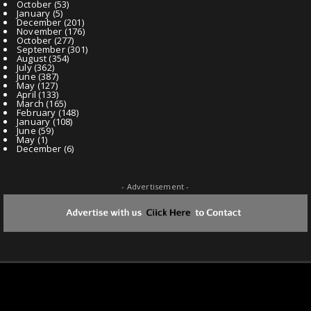
October
(53)
January
(5)
December
(201)
November
(176)
October
(277)
September
(301)
August
(354)
July
(362)
June
(387)
May
(127)
April
(133)
March
(165)
February
(148)
January
(108)
June
(59)
May
(1)
December
(6)
- Advertisement -