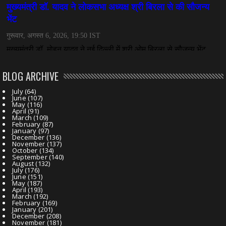
BLOG ARCHIVE
July
(64)
June
(107)
May
(116)
April
(91)
March
(109)
February
(87)
January
(97)
December
(136)
November
(137)
October
(134)
September
(140)
August
(132)
July
(176)
June
(151)
May
(187)
April
(193)
March
(192)
February
(169)
January
(201)
December
(208)
November
(181)