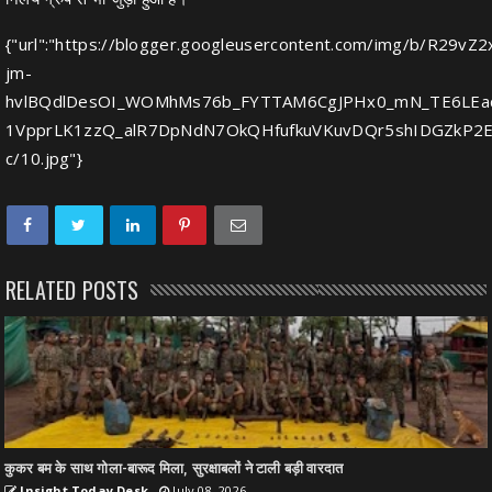
{"url":"https://blogger.googleusercontent.com/img/b/R29vZ
jm-
hvlBQdlDesOI_WOMhMs76b_FYTTAM6CgJPHx0_mN_TE6LEa
1VpprLK1zzQ_alR7DpNdN7OkQHfufkuVKuvDQr5shIDGZkP2E
c/10.jpg"}
RELATED POSTS
कुकर बम के साथ गोला-बारूद मिला, सुरक्षाबलों ने टाली बड़ी वारदात
Insight Today Desk
July 08, 2026