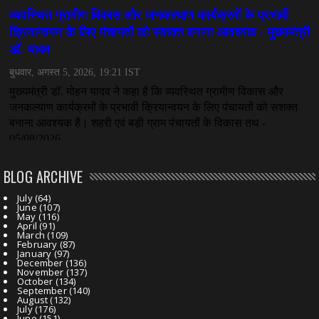
July 07, 2026
BLOG ARCHIVE
July
(64)
June
(107)
May
(116)
April
(91)
March
(109)
February
(87)
January
(97)
December
(136)
November
(137)
October
(134)
September
(140)
August
(132)
July
(176)
June
(151)