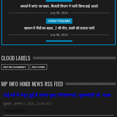
कवर्धा में करंट का कहर, बिजली विभाग ने जारी किया हाई अलर्ट
July 08, 2026
CHHATTISGARH
खारून में भैंसों का बहाव, 2 की मौत, बाकी की तलाश जारी
July 08, 2026
CHHATTISGARH
तीन साल से फरार रामगोपाल पर फिर शिकंजा, बेटे से पूछताछ
CLOUD LABELS
July 08, 2026
CHHATTISGARH
ENTERTAINMENT
FEATURED
अनुकंपा नियुक्ति में लापरवाही, हाई कोर्ट ने मांगा जवाब
July 08, 2026
MP INFO HINDI NEWS RSS FEED
CHHATTISGARH
महादेव ऐप केस में बड़ा एक्शन, सौरभ चंद्राकर हिरासत में
July 08, 2026
CHHATTISGARH
तीजन बाई को याद करेगा छत्तीसगढ़ का लोक कला जगत