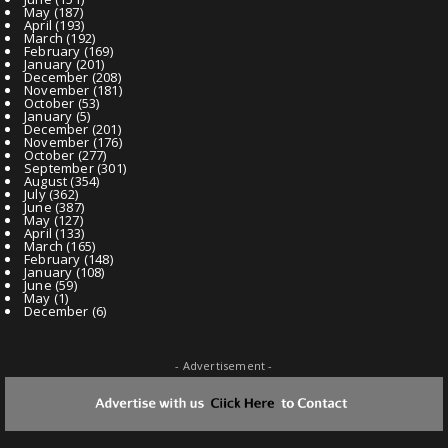
May
(187)
April
(193)
March
(192)
February
(169)
January
(201)
December
(208)
November
(181)
October
(53)
January
(5)
December
(201)
November
(176)
October
(277)
September
(301)
August
(354)
July
(362)
June
(387)
May
(127)
April
(133)
March
(165)
February
(148)
January
(108)
June
(59)
May
(1)
December
(6)
- Advertisement -