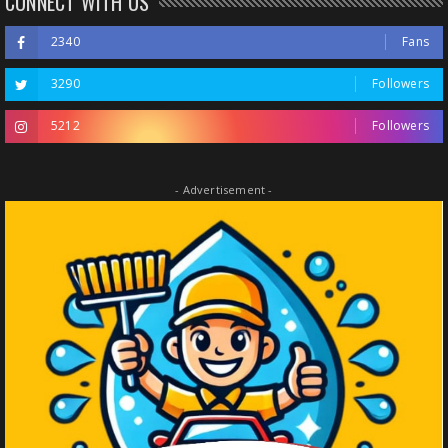
CONNECT WITH US
2340
Fans
3290
Followers
5212
Followers
- Advertisement -