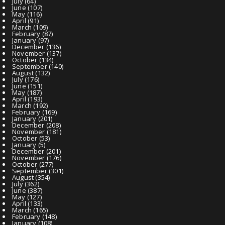
July
(64)
June
(107)
May
(116)
April
(91)
March
(109)
February
(87)
January
(97)
December
(136)
November
(137)
October
(134)
September
(140)
August
(132)
July
(176)
June
(151)
May
(187)
April
(193)
March
(192)
February
(169)
January
(201)
December
(208)
November
(181)
October
(53)
January
(5)
December
(201)
November
(176)
October
(277)
September
(301)
August
(354)
July
(362)
June
(387)
May
(127)
April
(133)
March
(165)
February
(148)
January
(108)