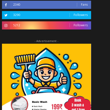
2340
Fans
3290
Followers
5212
Followers
- Advertisement -