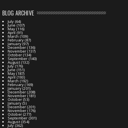
BLOG ARCHIVE
July
(64)
June
(107)
May
(116)
April
(91)
March
(109)
February
(87)
January
(97)
December
(136)
November
(137)
October
(134)
September
(140)
August
(132)
July
(176)
June
(151)
May
(187)
April
(193)
March
(192)
February
(169)
January
(201)
December
(208)
November
(181)
October
(53)
January
(5)
December
(201)
November
(176)
October
(277)
September
(301)
August
(354)
July
(362)