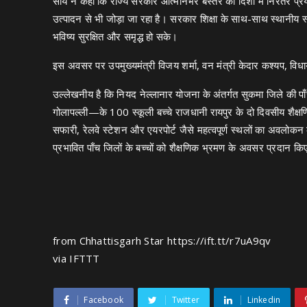
साय ने कहा कि राज्य सरकार आत्मनिर्भर बस्तर की दिशा में निरंतर प्रय
उत्पादन से भी जोड़ा जा रहा है। सरकार शिक्षा के साथ-साथ स्थानीय स्
भविष्य सुरक्षित और समृद्ध हो सके।
इस अवसर पर उपमुख्यमंत्री विजय शर्मा, वन मंत्री केदार कश्यप, विधा
उल्लेखनीय है कि नियद नेल्लानार योजना के अंतर्गत सुकमा जिले की पाँ
गोलापल्ली—के 100 स्कूली बच्चे राजधानी रायपुर के दो दिवसीय शैक्ष
सफारी, रेलवे स्टेशन और एयरपोर्ट जैसे महत्वपूर्ण स्थलों का अवलो
प्रभावित पाँच जिलों के बच्चों को शैक्षणिक भ्रमण के अवसर प्रदान किए
from Chhattisgarh Star https://ift.tt/r7uA9qv
via
IFTTT
Facebook
Twitter
Linkedin