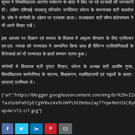
शुक्ल ने विश्वविद्यालय अंतर्गत पर्यावरण के क्षेत्र में किए जा रहे प्रयासों की जानकारी
दी। दक्षिण एशियाई जलवायु परिवर्तन जर्नलिस्ट फोरम के समन्वयक श्री कल्लोल
के. घोष ने संगोष्ठी के उद्देश्य पर प्रकाश डाला। सलाहकार श्री सौम्य बंदोपाघ्याय ने
भी अपने विचार रखें।
इस अवसर पर विज्ञान एवं समाज के विकास में अमूल्य योगदान के लिए प्रोफेसर
एम.एल. नायक को राज्यपाल ने सम्मानित किया साथ ही विभिन्न प्रतियोगिताओं के
विजेताओ को भी राज्यपाल के हाथों सम्मान प्राप्त हुआ।
संगोष्ठी में विधायक श्री पुरंदर मिश्रा, फोरम के अध्यक्ष श्री आशीष गुप्ता,
विश्वविद्यालय कार्यपरिषद के सदस्य, शिक्षकगण, महाविद्यालयों एवं स्कूलों के छात्र-
छात्राएं उपस्थित थे।
{"url":"https://blogger.googleusercontent.com/img/b
TazGsbPa9ZyECgW8vz4x9UWPLhO9nbx2ay77njwReHStCByGV
upxk/s72-c/1.jpg"}