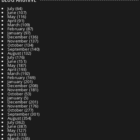
July
(64)
June
(107)
May
(116)
April
(91)
March
(109)
February
(87)
January
(97)
December
(136)
November
(137)
October
(134)
September
(140)
August
(132)
July
(176)
June
(151)
May
(187)
April
(193)
March
(192)
February
(169)
January
(201)
December
(208)
November
(181)
October
(53)
January
(5)
December
(201)
November
(176)
October
(277)
September
(301)
August
(354)
July
(362)
June
(387)
May
(127)
April
(133)
March
(165)