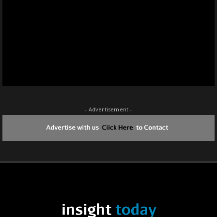
November
(176)
October
(277)
September
(301)
August
(354)
July
(362)
June
(387)
May
(127)
April
(133)
March
(165)
February
(148)
January
(108)
June
(59)
May
(1)
December
(6)
- Advertisement -