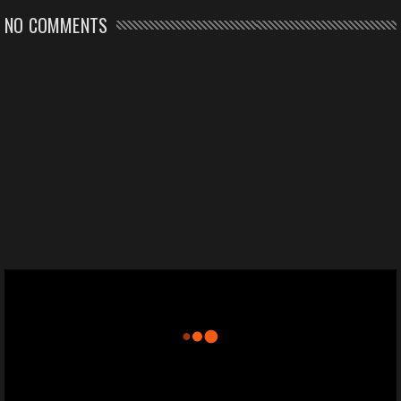
NO COMMENTS
CONNECT WITH US
2340
Fans
3290
Followers
5212
Followers