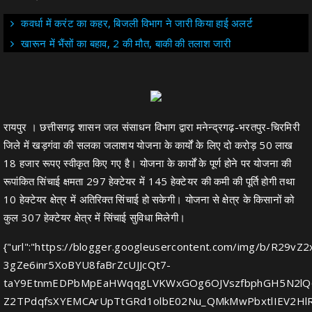
कवर्धा में करंट का कहर, बिजली विभाग ने जारी किया हाई अलर्ट
खारून में भैंसों का बहाव, 2 की मौत, बाकी की तलाश जारी
रायपुर । छत्तीसगढ़ शासन जल संसाधन विभाग द्वारा मनेन्द्रगढ़-भरतपुर-चिरमिरी
जिले में खड़गंवा की सलका जलाशय योजना के कार्यों के लिए दो करोड़ 50 लाख
18 हजार रूपए स्वीकृत किए गए है। योजना के कार्यों के पूर्ण होने पर योजना की
रूपांकित सिंचाई क्षमता 297 हेक्टेयर में 145 हेक्टेयर की कमी की पूर्ति होगी तथा
10 हेक्टेयर क्षेत्र में अतिरिक्त सिंचाई हो सकेगी। योजना से क्षेत्र के किसानों को
कुल 307 हेक्टेयर क्षेत्र में सिंचाई सुविधा मिलेगी।
{"url":"https://blogger.googleusercontent.com/img/b/R29vZ2
3gZe6inr5XoBYU8faBrZcUJJcQt7-
taY9EtnmEDPbMpEaHWqqgLVKWxGOg6OJVszfbphGH5N2lQ
Z2TPdqfsXYEMCArUpTtGRd1olbE02Nu_QMkMwPbxtlIEV2HlR