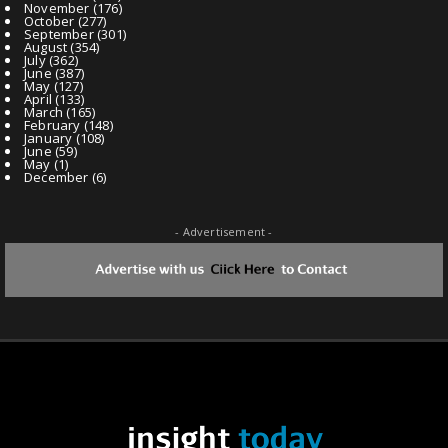
November
(176)
October
(277)
September
(301)
August
(354)
July
(362)
June
(387)
May
(127)
April
(133)
March
(165)
February
(148)
January
(108)
June
(59)
May
(1)
December
(6)
- Advertisement -