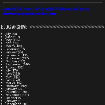
BLOG ARCHIVE
July
(64)
June
(107)
May
(116)
April
(91)
March
(109)
February
(87)
January
(97)
December
(136)
November
(137)
October
(134)
September
(140)
August
(132)
July
(176)
June
(151)
May
(187)
April
(193)
March
(192)
February
(169)
January
(201)
December
(208)
November
(181)
October
(53)
January
(5)
December
(201)