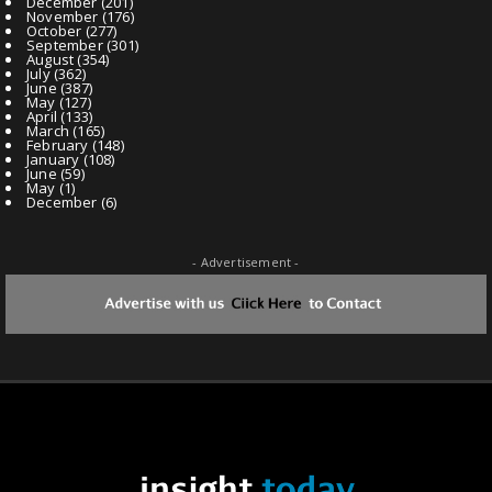
December
(201)
November
(176)
October
(277)
September
(301)
August
(354)
July
(362)
June
(387)
May
(127)
April
(133)
March
(165)
February
(148)
January
(108)
June
(59)
May
(1)
December
(6)
- Advertisement -