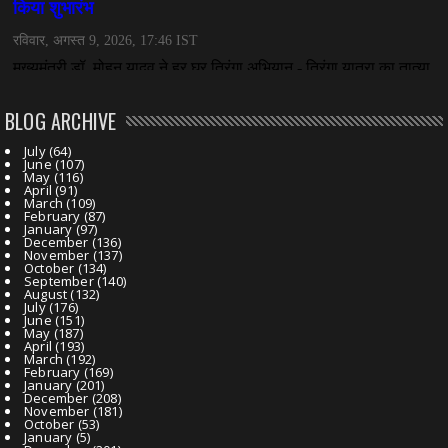
BLOG ARCHIVE
July
(64)
June
(107)
May
(116)
April
(91)
March
(109)
February
(87)
January
(97)
December
(136)
November
(137)
October
(134)
September
(140)
August
(132)
July
(176)
June
(151)
May
(187)
April
(193)
March
(192)
February
(169)
January
(201)
December
(208)
November
(181)
October
(53)
January
(5)