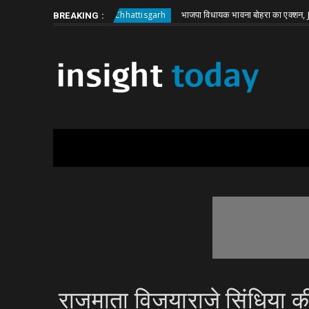
Friday, August 7
About
Write for Us
ी बड़ी वारदात
भाजपा विधायक भावना बोहरा का एक्शन, JE हटाने को 
Chhattisgarh
BREAKING :
राजमाता विजयाराजे सिंधिया की 