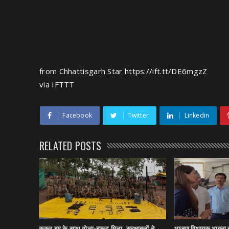
from Chhattisgarh Star https://ift.tt/DE6mgzZ
via
IFTTT
Facebook
Twitter
Linkedin
RELATED POSTS