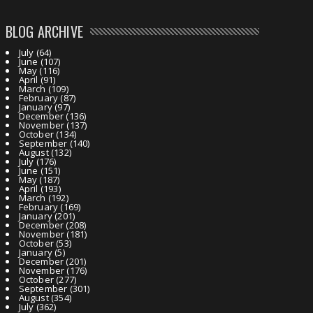
BLOG ARCHIVE
July
(64)
June
(107)
May
(116)
April
(91)
March
(109)
February
(87)
January
(97)
December
(136)
November
(137)
October
(134)
September
(140)
August
(132)
July
(176)
June
(151)
May
(187)
April
(193)
March
(192)
February
(169)
January
(201)
December
(208)
November
(181)
October
(53)
January
(5)
December
(201)
November
(176)
October
(277)
September
(301)
August
(354)
July
(362)