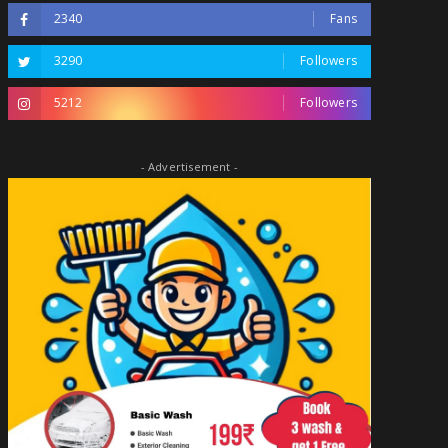
2340
Fans
3290
Followers
5212
Followers
- Advertisement -