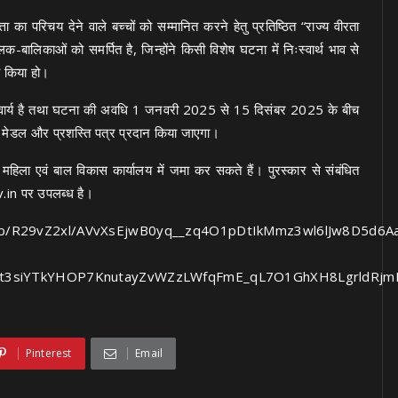
ता का परिचय देने वाले बच्चों को सम्मानित करने हेतु प्रतिष्ठित “राज्य वीरता
बालिकाओं को समर्पित है, जिन्होंने किसी विशेष घटना में निःस्वार्थ भाव से
य किया हो।
अनिवार्य है तथा घटना की अवधि 1 जनवरी 2025 से 15 दिसंबर 2025 के बीच
, मेडल और प्रशस्ति पत्र प्रदान किया जाएगा।
िला एवं बाल विकास कार्यालय में जमा कर सकते हैं। पुरस्कार से संबंधित
.in
पर उपलब्ध है।
img/b/R29vZ2xl/AVvXsEjwB0yq__zq4O1pDtIkMmz3wl6lJw8D5d6A
t3siYTkYHOP7KnutayZvWZzLWfqFmE_qL7O1GhXH8LgrldRjm
Pinterest
Email