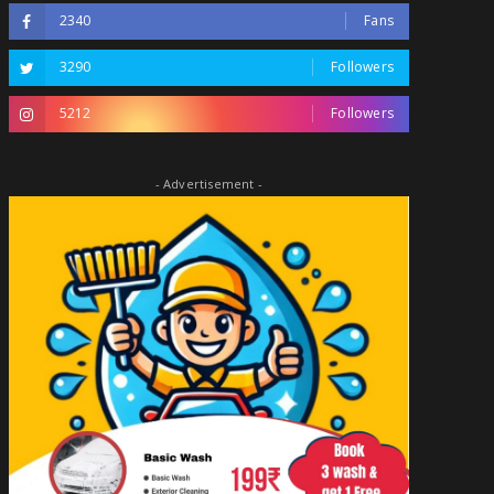
2340
Fans
3290
Followers
5212
Followers
- Advertisement -