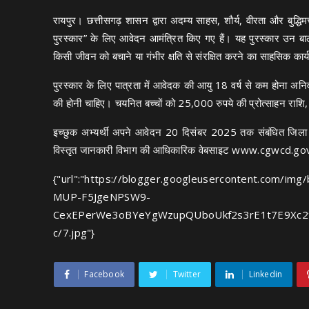
रायपुर। छत्तीसगढ़ शासन द्वारा अदम्य साहस, शौर्य, वीरता और बुद्धिमत्
पुरस्कार” के लिए आवेदन आमंत्रित किए गए हैं। यह पुरस्कार उन बालक-
किसी जीवन को बचाने या गंभीर क्षति से संरक्षित करने का साहसिक कार्
पुरस्कार के लिए पात्रता में आवेदक की आयु 18 वर्ष से कम होना 
की होनी चाहिए। चयनित बच्चों को 25,000 रुपये की प्रोत्साहन राशि
इच्छुक अभ्यर्थी अपने आवेदन 20 दिसंबर 2025 तक संबंधित जिला मह
विस्तृत जानकारी विभाग की आधिकारिक वेबसाइट
www.cgwcd.gov
{"url":"https://blogger.googleusercontent.com/
MUP-F5JgeNPSW9-
CexEPerWe3oBYeYgWzupQUboUkf2s3rE1t7E9Xc2
c/7.jpg"}
Facebook
Twitter
Linkedin