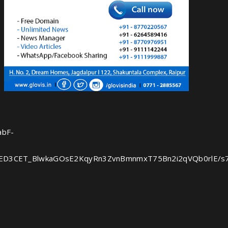
abF-
ED3CET_BlwkaGOsE2KqyRn3ZvnBmnmxT75Bn2i2qVQb0rlE/s