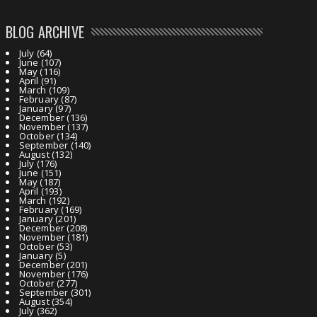
BLOG ARCHIVE
July
(64)
June
(107)
May
(116)
April
(91)
March
(109)
February
(87)
January
(97)
December
(136)
November
(137)
October
(134)
September
(140)
August
(132)
July
(176)
June
(151)
May
(187)
April
(193)
March
(192)
February
(169)
January
(201)
December
(208)
November
(181)
October
(53)
January
(5)
December
(201)
November
(176)
October
(277)
September
(301)
August
(354)
July
(362)