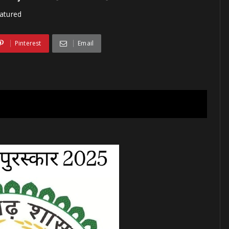
atured
Pinterest
Email