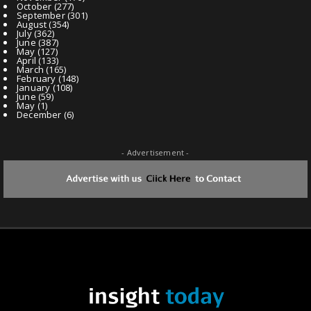
October
(277)
September
(301)
August
(354)
July
(362)
June
(387)
May
(127)
April
(133)
March
(165)
February
(148)
January
(108)
June
(59)
May
(1)
December
(6)
- Advertisement -