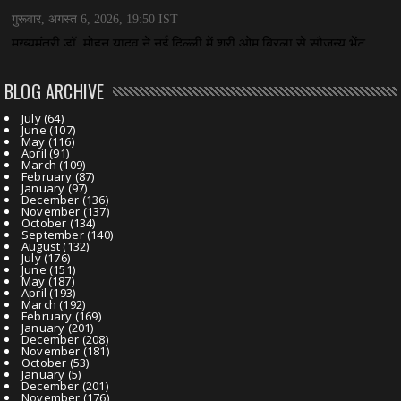
BLOG ARCHIVE
July
(64)
June
(107)
May
(116)
April
(91)
March
(109)
February
(87)
January
(97)
December
(136)
November
(137)
October
(134)
September
(140)
August
(132)
July
(176)
June
(151)
May
(187)
April
(193)
March
(192)
February
(169)
January
(201)
December
(208)
November
(181)
October
(53)
January
(5)
December
(201)
November
(176)