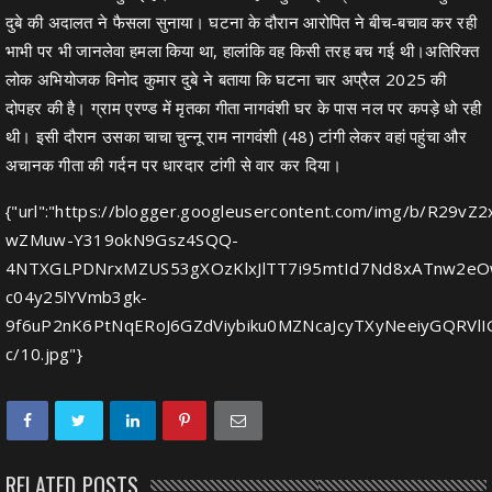
दुबे की अदालत ने फैसला सुनाया। घटना के दौरान आरोपित ने बीच-बचाव कर रही
भाभी पर भी जानलेवा हमला किया था, हालांकि वह किसी तरह बच गई थी।अतिरिक्त
लोक अभियोजक विनोद कुमार दुबे ने बताया कि घटना चार अप्रैल 2025 की
दोपहर की है। ग्राम एरण्ड में मृतका गीता नागवंशी घर के पास नल पर कपड़े धो रही
थी। इसी दौरान उसका चाचा चुन्नू राम नागवंशी (48) टांगी लेकर वहां पहुंचा और
अचानक गीता की गर्दन पर धारदार टांगी से वार कर दिया।
{"url":"https://blogger.googleusercontent.com/img/b/R2
wZMuw-Y319okN9Gsz4SQQ-
4NTXGLPDNrxMZUS53gXOzKlxJlTT7i95mtId7Nd8xATnw2eOw
c04y25lYVmb3gk-
9f6uP2nK6PtNqERoJ6GZdViybiku0MZNcaJcyTXyNeeiyGQRVlI
c/10.jpg"}
RELATED POSTS