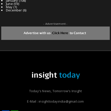
January
(108)
June
(59)
May
(1)
December
(6)
- Advertisement -
Today's News, Tomorrow's Insight
E-Mail : insighttodayindia@gmail.com