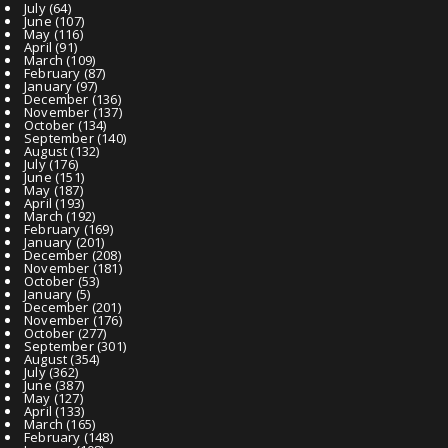
July
(64)
June
(107)
May
(116)
April
(91)
March
(109)
February
(87)
January
(97)
December
(136)
November
(137)
October
(134)
September
(140)
August
(132)
July
(176)
June
(151)
May
(187)
April
(193)
March
(192)
February
(169)
January
(201)
December
(208)
November
(181)
October
(53)
January
(5)
December
(201)
November
(176)
October
(277)
September
(301)
August
(354)
July
(362)
June
(387)
May
(127)
April
(133)
March
(165)
February
(148)