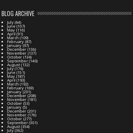
BLOG ARCHIVE
July
(64)
June
(107)
May
(116)
April
(91)
March
(109)
February
(87)
January
(97)
December
(136)
November
(137)
October
(134)
September
(140)
August
(132)
July
(176)
June
(151)
May
(187)
April
(193)
March
(192)
February
(169)
January
(201)
December
(208)
November
(181)
October
(53)
January
(5)
December
(201)
November
(176)
October
(277)
September
(301)
August
(354)
July
(362)