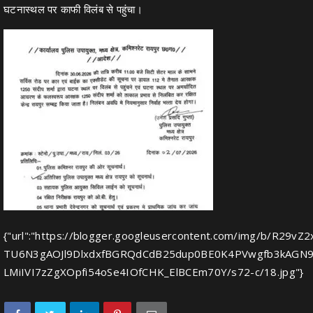
घटनास्थल पर काफी विलंब से पहुंचा।
{"url":"https://blogger.googleusercontent.com/img/b/R29v
TU6N3gAOJl9DlxdxfBGRQdCdB25dup0BE0K4PVwgfb3kAGN9
LMiIVI7zZgXOpfi54oSe4IOfCHK_ElBCEm70Y/s72-c/18.jpg"}