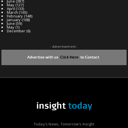
June
(387)
May
(127)
April
(133)
March
(165)
February
(148)
January
(108)
June
(59)
May
(1)
December
(6)
- Advertisement -
Today's News, Tomorrow's Insight