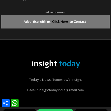
- Advertisement -
Today's News, Tomorrow's Insight
E-Mail : insighttodayindia@gmail.com
Share
Share
WhatsApp
WhatsApp