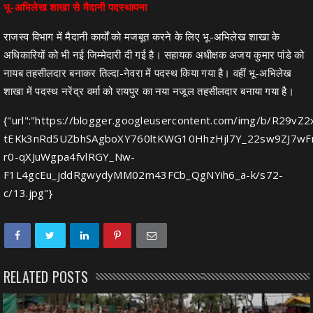
भू-अभिलेख शाखा से मैदानी पदस्थापना
राजस्व विभाग में मैदानी कार्यों को मजबूत करने के लिए भू-अभिलेख शाखा के
अधिकारियों को भी नई जिम्मेदारी दी गई है। सहायक अधीक्षक अजय कुमार पांडे को
नायब तहसीलदार बनाकर तिल्दा-नेवरा में पदस्थ किया गया है। वहीं भू-अभिलेख
शाखा में पदस्थ नरेंद्र वर्मा को रायपुर का नया नजूल तहसीलदार बनाया गया है।
{"url":"https://blogger.googleusercontent.com/img/b/R
tEKk3nRd5UZbhSAgboXY760ltKWG10HhzHjl7Y_22sw9ZJ7
r0-qXJuWgpa4fvlRGY_Nw-
F1L4gcEu_jddRgwydyMM02m43FCb_QgNYih6_a-k/s72-
c/13.jpg"}
RELATED POSTS