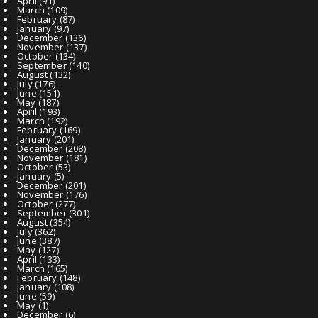
April
(91)
March
(109)
February
(87)
January
(97)
December
(136)
November
(137)
October
(134)
September
(140)
August
(132)
July
(176)
June
(151)
May
(187)
April
(193)
March
(192)
February
(169)
January
(201)
December
(208)
November
(181)
October
(53)
January
(5)
December
(201)
November
(176)
October
(277)
September
(301)
August
(354)
July
(362)
June
(387)
May
(127)
April
(133)
March
(165)
February
(148)
January
(108)
June
(59)
May
(1)
December
(6)