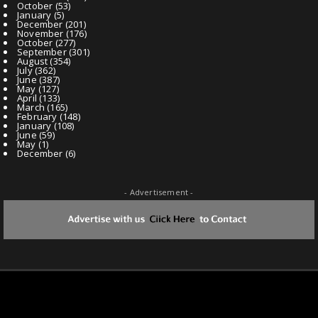
October
(53)
January
(5)
December
(201)
November
(176)
October
(277)
September
(301)
August
(354)
July
(362)
June
(387)
May
(127)
April
(133)
March
(165)
February
(148)
January
(108)
June
(59)
May
(1)
December
(6)
- Advertisement -