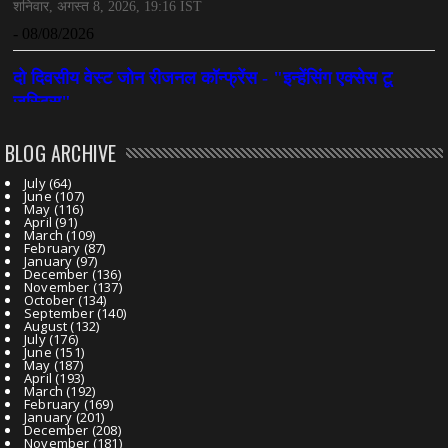
BLOG ARCHIVE
July
(64)
June
(107)
May
(116)
April
(91)
March
(109)
February
(87)
January
(97)
December
(136)
November
(137)
October
(134)
September
(140)
August
(132)
July
(176)
June
(151)
May
(187)
April
(193)
March
(192)
February
(169)
January
(201)
December
(208)
November
(181)