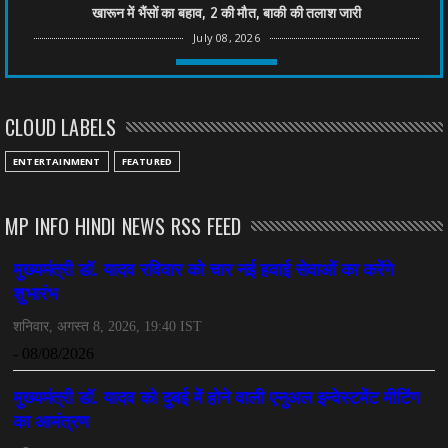
खारून में भैंसों का बहाव, 2 की मौत, बाकी की तलाश जारी
July 08, 2026
CHHATTISGARH
तीन साल से फरार रामगोपाल पर फिर शिकंजा, बेटे से पूछताछ
CLOUD LABELS
July 08, 2026
CHHATTISGARH
ENTERTAINMENT
FEATURED
अनुकंपा नियुक्ति में लापरवाही, हाई कोर्ट ने मांगा जवाब
July 08, 2026
MP INFO HINDI NEWS RSS FEED
CHHATTISGARH
महादेव ऐप केस में बड़ा एक्शन, सौरभ चंद्राकर हिरासत में
July 08, 2026
CHHATTISGARH
तीजन बाई को याद करेगा छत्तीसगढ़ का लोक कला जगत
July 07, 2026