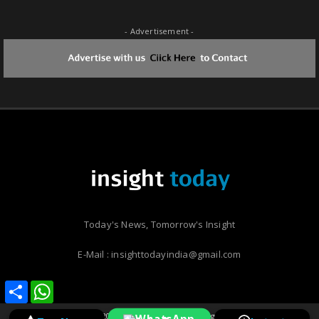
- Advertisement -
Today's News, Tomorrow's Insight
E-Mail : insighttodayindia@gmail.com
Share
Share
WhatsApp
WhatsApp
Copyright ©
2026 | Insight Today | All Rights Reserved