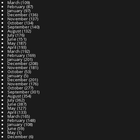
March
(109)
February
(87)
January
(97)
December
(136)
November
(137)
October
(134)
September
(140)
August
(132)
July
(176)
June
(151)
May
(187)
April
(193)
March
(192)
February
(169)
January
(201)
December
(208)
November
(181)
October
(53)
January
(5)
December
(201)
November
(176)
October
(277)
September
(301)
August
(354)
July
(362)
June
(387)
May
(127)
April
(133)
March
(165)
February
(148)
January
(108)
June
(59)
May
(1)
December
(6)