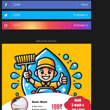
2340
Fans
3290
Followers
5212
Followers
- Advertisement -