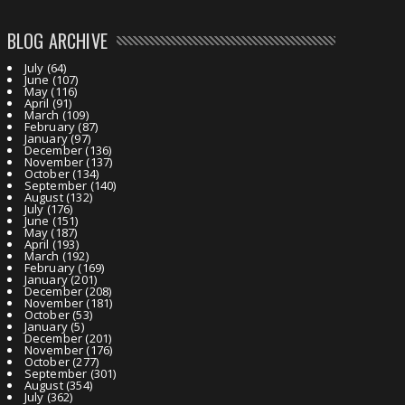
BLOG ARCHIVE
July
(64)
June
(107)
May
(116)
April
(91)
March
(109)
February
(87)
January
(97)
December
(136)
November
(137)
October
(134)
September
(140)
August
(132)
July
(176)
June
(151)
May
(187)
April
(193)
March
(192)
February
(169)
January
(201)
December
(208)
November
(181)
October
(53)
January
(5)
December
(201)
November
(176)
October
(277)
September
(301)
August
(354)
July
(362)