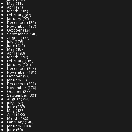
May
(116)
April
(91)
March
(109)
February
(87)
January
(97)
December
(136)
November
(137)
October
(134)
September
(140)
August
(132)
July
(176)
June
(151)
May
(187)
April
(193)
March
(192)
February
(169)
January
(201)
December
(208)
November
(181)
October
(53)
January
(5)
December
(201)
November
(176)
October
(277)
September
(301)
August
(354)
July
(362)
June
(387)
May
(127)
April
(133)
March
(165)
February
(148)
January
(108)
June
(59)