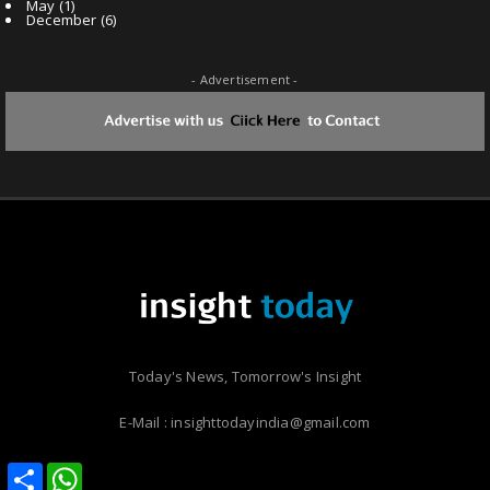
May
(1)
December
(6)
- Advertisement -
Today's News, Tomorrow's Insight
E-Mail : insighttodayindia@gmail.com
Share
Share
WhatsApp
WhatsApp