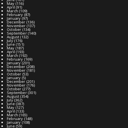
May
(116)
April
(91)
March
(109)
February
(87)
January
(97)
December
(136)
November
(137)
October
(134)
September
(140)
August
(132)
July
(176)
June
(151)
May
(187)
April
(193)
March
(192)
February
(169)
January
(201)
December
(208)
November
(181)
October
(53)
January
(5)
December
(201)
November
(176)
October
(277)
September
(301)
August
(354)
July
(362)
June
(387)
May
(127)
April
(133)
March
(165)
February
(148)
January
(108)
June
(59)