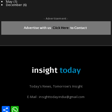
May
(1)
December
(6)
- Advertisement -
Today's News, Tomorrow's Insight
E-Mail : insighttodayindia@gmail.com
Share
Share
WhatsApp
WhatsApp