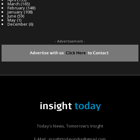
March
(165)
February
(148)
January
(108)
June
(59)
May
(1)
December
(6)
- Advertisement -
Today's News, Tomorrow's Insight
E-Mail : insighttodayindia@gmail.com