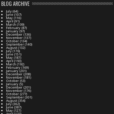
BLOG ARCHIVE
July
(64)
June
(107)
May
(116)
April
(91)
March
(109)
February
(87)
January
(97)
December
(136)
November
(137)
October
(134)
September
(140)
August
(132)
July
(176)
June
(151)
May
(187)
April
(193)
March
(192)
February
(169)
January
(201)
December
(208)
November
(181)
October
(53)
January
(5)
December
(201)
November
(176)
October
(277)
September
(301)
August
(354)
July
(362)
June
(387)
May
(127)
April
(133)