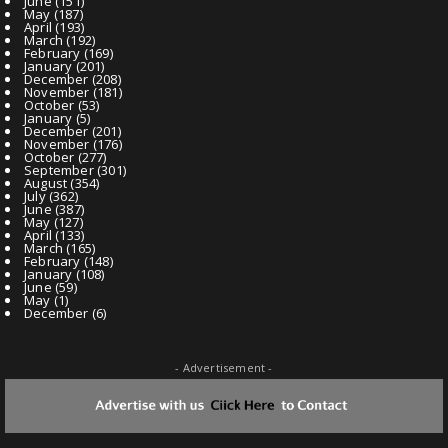
June
(151)
May
(187)
April
(193)
March
(192)
February
(169)
January
(201)
December
(208)
November
(181)
October
(53)
January
(5)
December
(201)
November
(176)
October
(277)
September
(301)
August
(354)
July
(362)
June
(387)
May
(127)
April
(133)
March
(165)
February
(148)
January
(108)
June
(59)
May
(1)
December
(6)
- Advertisement -