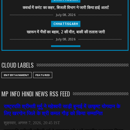
कवर्धा में करंट का कहर, बिजली विभाग ने जारी किया हाई अलर्ट
July 08, 2026
CHHATTISGARH
खारून में भैंसों का बहाव, 2 की मौत, बाकी की तलाश जारी
July 08, 2026
CHHATTISGARH
तीन साल से फरार रामगोपाल पर फिर शिकंजा, बेटे से पूछताछ
CLOUD LABELS
July 08, 2026
CHHATTISGARH
ENTERTAINMENT
FEATURED
अनुकंपा नियुक्ति में लापरवाही, हाई कोर्ट ने मांगा जवाब
July 08, 2026
MP INFO HINDI NEWS RSS FEED
CHHATTISGARH
महादेव ऐप केस में बड़ा एक्शन, सौरभ चंद्राकर हिरासत में
July 08, 2026
CHHATTISGARH
तीजन बाई को याद करेगा छत्तीसगढ़ का लोक कला जगत