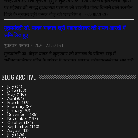
July 07, 2026
BLOG ARCHIVE
July
(64)
June
(107)
May
(116)
April
(91)
March
(109)
February
(87)
January
(97)
December
(136)
November
(137)
October
(134)
September
(140)
August
(132)
July
(176)