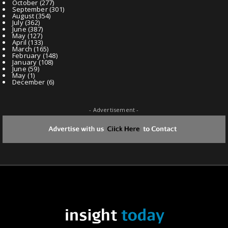
October
(277)
September
(301)
August
(354)
July
(362)
June
(387)
May
(127)
April
(133)
March
(165)
February
(148)
January
(108)
June
(59)
May
(1)
December
(6)
- Advertisement -