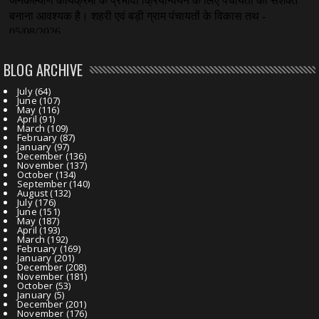
BLOG ARCHIVE
July
(64)
June
(107)
May
(116)
April
(91)
March
(109)
February
(87)
January
(97)
December
(136)
November
(137)
October
(134)
September
(140)
August
(132)
July
(176)
June
(151)
May
(187)
April
(193)
March
(192)
February
(169)
January
(201)
December
(208)
November
(181)
October
(53)
January
(5)
December
(201)
November
(176)