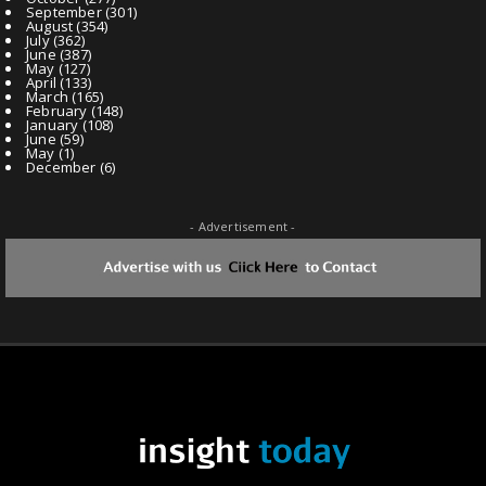
September
(301)
August
(354)
July
(362)
June
(387)
May
(127)
April
(133)
March
(165)
February
(148)
January
(108)
June
(59)
May
(1)
December
(6)
- Advertisement -