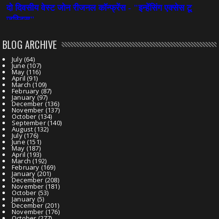
BLOG ARCHIVE
July
(64)
June
(107)
May
(116)
April
(91)
March
(109)
February
(87)
January
(97)
December
(136)
November
(137)
October
(134)
September
(140)
August
(132)
July
(176)
June
(151)
May
(187)
April
(193)
March
(192)
February
(169)
January
(201)
December
(208)
November
(181)
October
(53)
January
(5)
December
(201)
November
(176)
October
(277)