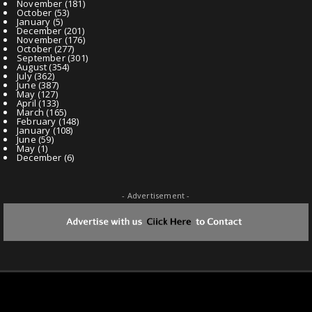
November
(181)
October
(53)
January
(5)
December
(201)
November
(176)
October
(277)
September
(301)
August
(354)
July
(362)
June
(387)
May
(127)
April
(133)
March
(165)
February
(148)
January
(108)
June
(59)
May
(1)
December
(6)
- Advertisement -