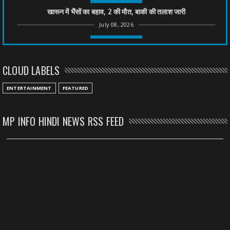
खारून में भैंसों का बहाव, 2 की मौत, बाकी की तलाश जारी
July 08, 2026
CHHATTISGARH
तीन साल से फरार रामगोपाल पर फिर शिकंजा, बेटे से पूछताछ
CLOUD LABELS
July 08, 2026
CHHATTISGARH
ENTERTAINMENT
FEATURED
अनुकंपा नियुक्ति में लापरवाही, हाई कोर्ट ने मांगा जवाब
July 08, 2026
MP INFO HINDI NEWS RSS FEED
CHHATTISGARH
महादेव ऐप केस में बड़ा एक्शन, सौरभ चंद्राकर हिरासत में
July 08, 2026
CHHATTISGARH
तीजन बाई को याद करेगा छत्तीसगढ़ का लोक कला जगत
July 07, 2026