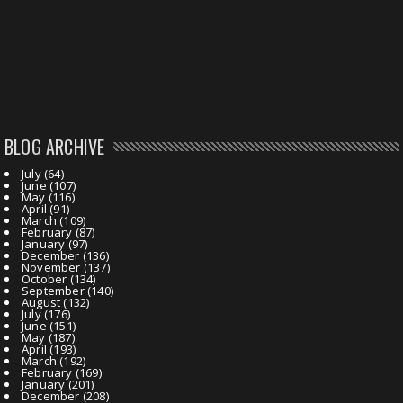
BLOG ARCHIVE
July
(64)
June
(107)
May
(116)
April
(91)
March
(109)
February
(87)
January
(97)
December
(136)
November
(137)
October
(134)
September
(140)
August
(132)
July
(176)
June
(151)
May
(187)
April
(193)
March
(192)
February
(169)
January
(201)
December
(208)