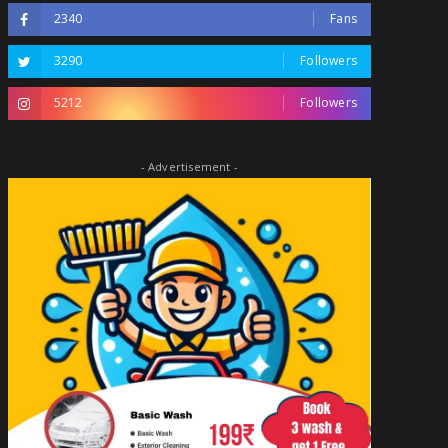
2340
Fans
3290
Followers
5212
Followers
- Advertisement -