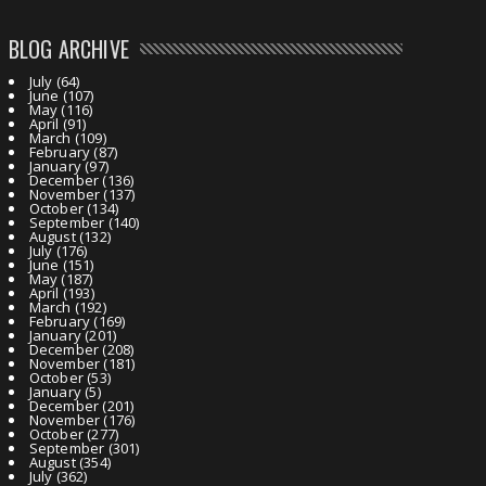
BLOG ARCHIVE
July
(64)
June
(107)
May
(116)
April
(91)
March
(109)
February
(87)
January
(97)
December
(136)
November
(137)
October
(134)
September
(140)
August
(132)
July
(176)
June
(151)
May
(187)
April
(193)
March
(192)
February
(169)
January
(201)
December
(208)
November
(181)
October
(53)
January
(5)
December
(201)
November
(176)
October
(277)
September
(301)
August
(354)
July
(362)