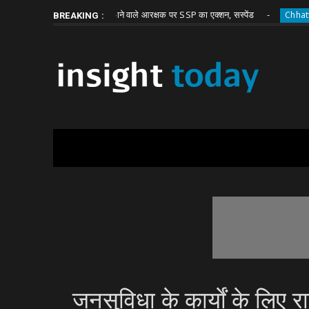
Friday, August 7
About
Write for Us
घूस मांगने वाले आरक्षक पर SSP का एक्शन, सस्पेंड
attisgarh
Chhattisgarh
BREAKING :
​​​​​​​जनसुविधा के कार्याें के ल