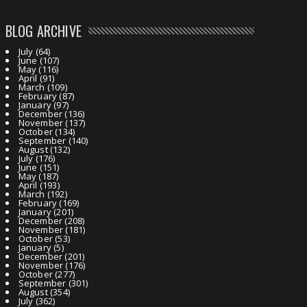
BLOG ARCHIVE
July
(64)
June
(107)
May
(116)
April
(91)
March
(109)
February
(87)
January
(97)
December
(136)
November
(137)
October
(134)
September
(140)
August
(132)
July
(176)
June
(151)
May
(187)
April
(193)
March
(192)
February
(169)
January
(201)
December
(208)
November
(181)
October
(53)
January
(5)
December
(201)
November
(176)
October
(277)
September
(301)
August
(354)
July
(362)