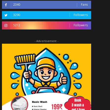
2340
Fans
3290
Followers
5212
Followers
- Advertisement -