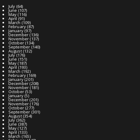
July
(64)
June
(107)
May
(116)
April
(91)
March
(109)
February
(87)
January
(97)
December
(136)
November
(137)
October
(134)
September
(140)
August
(132)
July
(176)
June
(151)
May
(187)
April
(193)
March
(192)
February
(169)
January
(201)
December
(208)
November
(181)
October
(53)
January
(5)
December
(201)
November
(176)
October
(277)
September
(301)
August
(354)
July
(362)
June
(387)
May
(127)
April
(133)
March
(165)