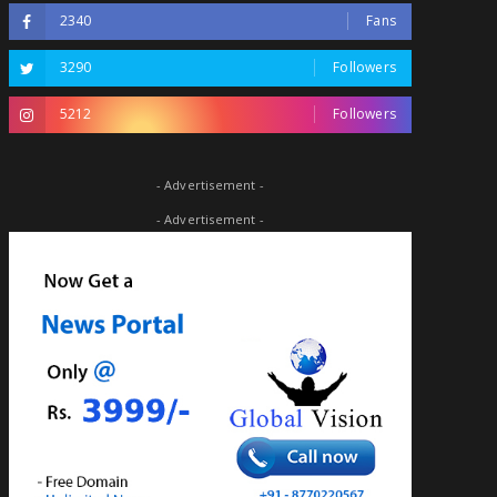
2340
Fans
3290
Followers
5212
Followers
- Advertisement -
- Advertisement -