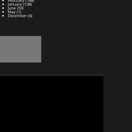
February
(148)
January
(108)
June
(59)
May
(1)
December
(6)