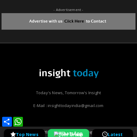
- Advertisement -
Today's News, Tomorrow's Insight
E-Mail : insighttodayindia@gmail.com
Share
Share
WhatsApp
WhatsApp
Copyright ©
2026 | Insight Today | All Rights Reserved
Join Group
Top News
Latest