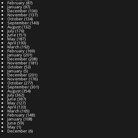
February
(87)
January
(97)
December
(136)
November
(137)
October
(134)
September
(140)
August
(132)
July
(176)
June
(151)
May
(187)
April
(193)
March
(192)
February
(169)
January
(201)
December
(208)
November
(181)
October
(53)
January
(5)
December
(201)
November
(176)
October
(277)
September
(301)
August
(354)
July
(362)
June
(387)
May
(127)
April
(133)
March
(165)
February
(148)
January
(108)
June
(59)
May
(1)
December
(6)