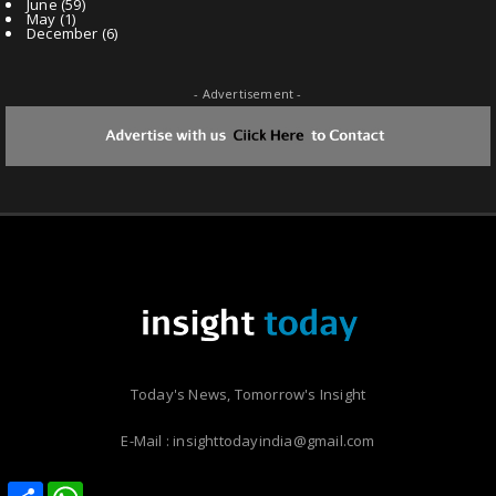
June
(59)
May
(1)
December
(6)
- Advertisement -
Today's News, Tomorrow's Insight
E-Mail : insighttodayindia@gmail.com
Share
Share
WhatsApp
WhatsApp