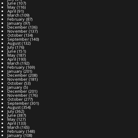
June
(107)
May
(116)
April
(91)
March
(109)
February
(87)
January
(97)
December
(136)
November
(137)
October
(134)
September
(140)
August
(132)
July
(176)
June
(151)
May
(187)
April
(193)
March
(192)
February
(169)
January
(201)
December
(208)
November
(181)
October
(53)
January
(5)
December
(201)
November
(176)
October
(277)
September
(301)
August
(354)
July
(362)
June
(387)
May
(127)
April
(133)
March
(165)
February
(148)
January
(108)