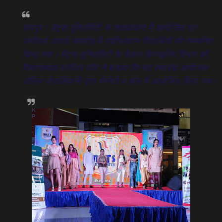
रायपुर। मैट्स यूनिवर्सिटी के तत्वावधान में आयोजित यंग
अचीवर्स अवार्ड समारोह में प्रतिभावान विद्यार्थियों को सम्मानित
किया गया। मैट्स यूनिवर्सिटी के फैशन डिजाइनिंग विभाग की
विभागाध्यक्ष परविंदर कौर ने बताया कि यह समारोह आयोजक
अनिल जोतसिंघानी द्वारा मैग्नेटो द मॉल में आयोजित किया गया।