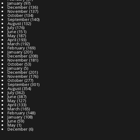
January
(97)
December
(136)
November
(137)
October
(134)
September
(140)
August
(132)
July
(176)
June
(151)
May
(187)
April
(193)
March
(192)
February
(169)
January
(201)
December
(208)
November
(181)
October
(53)
January
(5)
December
(201)
November
(176)
October
(277)
September
(301)
August
(354)
July
(362)
June
(387)
May
(127)
April
(133)
March
(165)
February
(148)
January
(108)
June
(59)
May
(1)
December
(6)