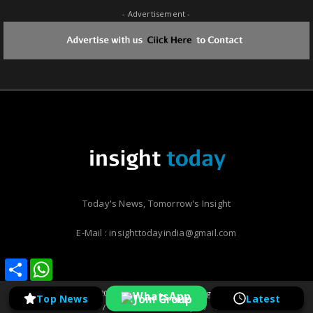
- Advertisement -
Today's News, Tomorrow's Insight
E-Mail : insighttodayindia@gmail.com
Share
Share
WhatsApp
WhatsApp
Copyright ©
2026 | Insight Today | All Rights Reserved
Join Group
Top News
Latest
Home
About Us
Privacy
Contact